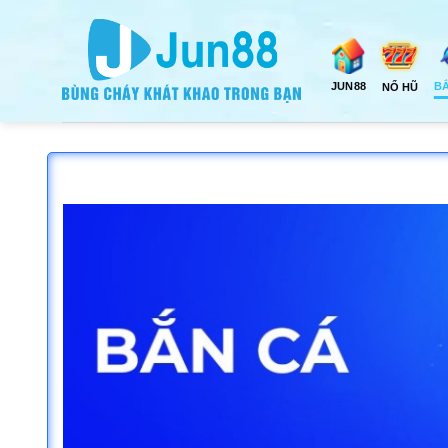
Bỏ
qua
nội
dung
JUN88
B
NỔ HŨ