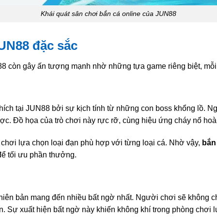
Khái quát sân chơi bắn cá online của JUN88
JUN88 đặc sắc
8 còn gây ấn tượng mạnh nhờ những tựa game riêng biệt, mỗi tr
ích tại JUN88 bởi sự kịch tính từ những con boss khổng lồ. N
c. Đồ họa của trò chơi này rực rỡ, cùng hiệu ứng cháy nổ hoàn
chơi lựa chọn loại đạn phù hợp với từng loại cá. Nhờ vậy,
bắn
 để tối ưu phần thưởng.
phiên bản mang đến nhiều bất ngờ nhất. Người chơi sẽ không c
 Sự xuất hiện bất ngờ này khiến không khí trong phòng chơi lu