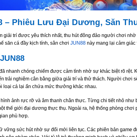
 – Phiêu Lưu Đại Dương, Săn T
 giải trí được yêu thích nhất, thu hút đông đảo người chơi nhờ
ế săn cá đầy kịch tính, sân chơi
JUN88
này mang lại cảm giác 
 JUN88
đã nhanh chóng chiếm được cảm tình nhờ sự khác biệt rõ rệt. K
ến trải nghiệm cân bằng giữa giải trí và thử thách. Người chơi 
mỗi loại cá lại ẩn chứa mức thưởng khác nhau.
 hình ảnh rực rỡ và âm thanh chân thực. Từng chi tiết nhỏ nh
một thế giới đại dương thực thụ. Ngoài ra, hệ thống phòng chơi
gian phù hợp.
ữ vững sức hút nhờ sự đổi mới liên tục. Các phiên bản game đ