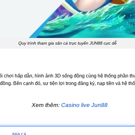
Quy trình tham gia săn cá trực tuyến JUN88 cực dễ
lối chơi hấp dẫn, hình ảnh 3D sống động cùng hệ thống phần t
ồng. Bên cạnh đó, sự tiện lợi trong đăng ký, nạp tiền và hệ th
Xem thêm:
Casino live Jun88
BẮN CÁ