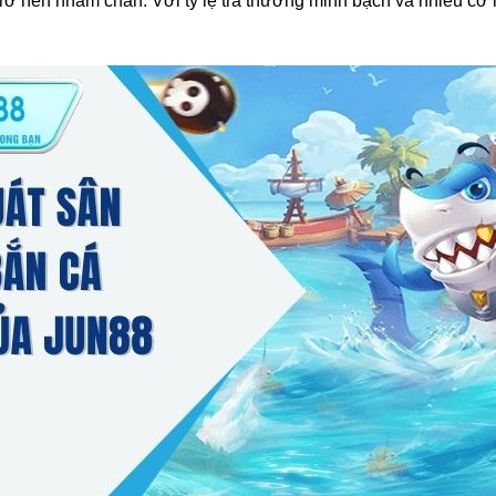
trở nên nhàm chán. Với tỷ lệ trả thưởng minh bạch và nhiều cơ h