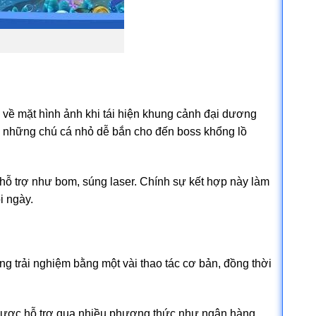
 về mặt hình ảnh khi tái hiện khung cảnh đại dương
từ những chú cá nhỏ dễ bắn cho đến boss khổng lồ
hỗ trợ như bom, súng laser. Chính sự kết hợp này làm
i ngày.
ng trải nghiệm bằng một vài thao tác cơ bản, đồng thời
n được hỗ trợ qua nhiều phương thức như ngân hàng