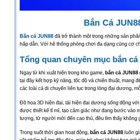
Bắn Cá JUN88
Bắn cá JUN88
đã trở thành một trong những sản phẩm
hấp dẫn. Với hệ thống phòng chơi đa dạng cùng cơ ch
Tổng quan chuyên mục bắn cá
Ngay từ khi xuất hiện trong kho game,
bắn cá JUN88
tại đây kết hợp kỹ năng, tốc độ và chiến thuật, mang đ
các loài cá di chuyển liên tục trong lòng đại dương, 
Đồ họa 3D hiện đại, tái hiện đại dương sống động với
được thiết kế tỉ mỉ, tạo cảm giác như đang bước vào 
tượng, từ người mới đến cao thủ, đều tìm thấy không 
Trong suốt thời gian hoạt động,
bắn cá JUN88
luôn gi