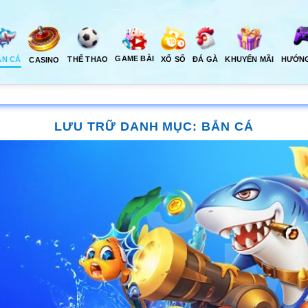
GAME BÀI
ẮN CÁ
THỂ THAO
XỔ SỐ
ĐÁ GÀ
KHUYẾN MÃI
HƯỚN
CASINO
LƯU TRỮ DANH MỤC:
BẮN CÁ