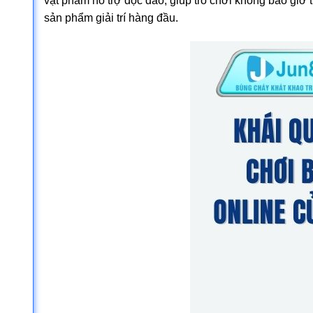
vật phẩm hỗ trợ độc đáo, giúp trò chơi không bao giờ 
sản phẩm giải trí hàng đầu.