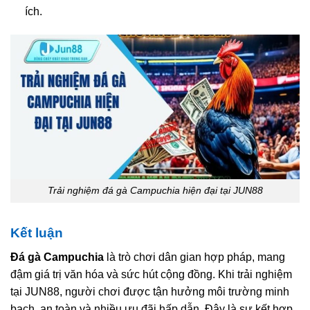
ích.
Trải nghiệm đá gà Campuchia hiện đại tại JUN88
Kết luận
Đá gà Campuchia
là trò chơi dân gian hợp pháp, mang
đậm giá trị văn hóa và sức hút cộng đồng. Khi trải nghiệm
tại JUN88, người chơi được tận hưởng môi trường minh
bạch, an toàn và nhiều ưu đãi hấp dẫn. Đây là sự kết hợp