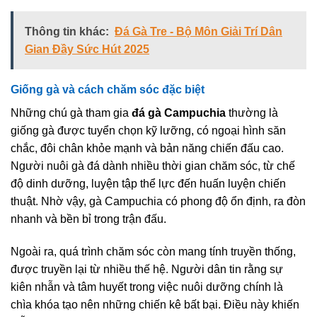
Thông tin khác:
Đá Gà Tre - Bộ Môn Giải Trí Dân
Gian Đầy Sức Hút 2025
Giống gà và cách chăm sóc đặc biệt
Những chú gà tham gia
đá gà Campuchia
thường là
giống gà được tuyển chọn kỹ lưỡng, có ngoại hình săn
chắc, đôi chân khỏe mạnh và bản năng chiến đấu cao.
Người nuôi gà đá dành nhiều thời gian chăm sóc, từ chế
độ dinh dưỡng, luyện tập thể lực đến huấn luyện chiến
thuật. Nhờ vậy, gà Campuchia có phong độ ổn định, ra đòn
nhanh và bền bỉ trong trận đấu.
Ngoài ra, quá trình chăm sóc còn mang tính truyền thống,
được truyền lại từ nhiều thế hệ. Người dân tin rằng sự
kiên nhẫn và tâm huyết trong việc nuôi dưỡng chính là
chìa khóa tạo nên những chiến kê bất bại. Điều này khiến