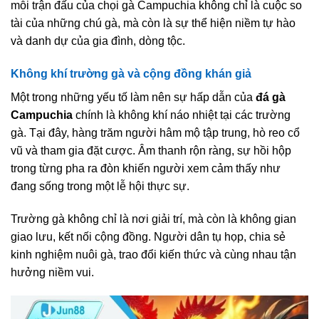
mỗi trận đấu của chọi gà Campuchia không chỉ là cuộc so
tài của những chú gà, mà còn là sự thể hiện niềm tự hào
và danh dự của gia đình, dòng tộc.
Không khí trường gà và cộng đồng khán giả
Một trong những yếu tố làm nên sự hấp dẫn của
đá gà
Campuchia
chính là không khí náo nhiệt tại các trường
gà. Tại đây, hàng trăm người hâm mộ tập trung, hò reo cổ
vũ và tham gia đặt cược. Âm thanh rộn ràng, sự hồi hộp
trong từng pha ra đòn khiến người xem cảm thấy như
đang sống trong một lễ hội thực sự.
Trường gà không chỉ là nơi giải trí, mà còn là không gian
giao lưu, kết nối cộng đồng. Người dân tụ họp, chia sẻ
kinh nghiệm nuôi gà, trao đổi kiến thức và cùng nhau tận
hưởng niềm vui.