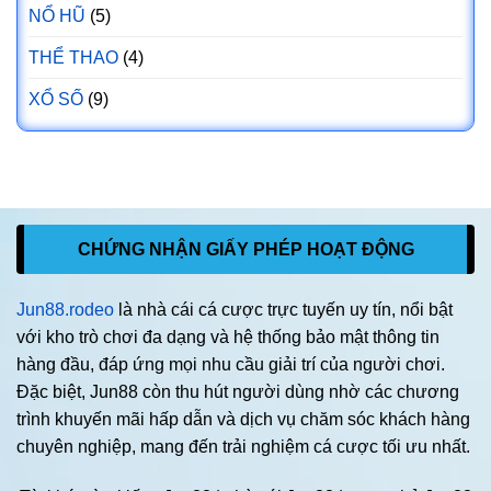
NỔ HŨ
(5)
THỂ THAO
(4)
XỔ SỐ
(9)
CHỨNG NHẬN GIẤY PHÉP HOẠT ĐỘNG
Jun88.rodeo
là nhà cái cá cược trực tuyến uy tín, nổi bật
với kho trò chơi đa dạng và hệ thống bảo mật thông tin
hàng đầu, đáp ứng mọi nhu cầu giải trí của người chơi.
Đặc biệt, Jun88 còn thu hút người dùng nhờ các chương
trình khuyến mãi hấp dẫn và dịch vụ chăm sóc khách hàng
chuyên nghiệp, mang đến trải nghiệm cá cược tối ưu nhất.