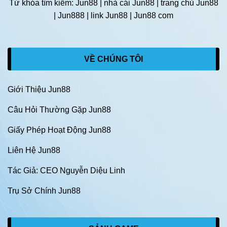
Từ khóa tìm kiếm: Jun88 | nhà cái Jun88 | trang chủ Jun88
| Jun888 | link Jun88 | Jun88 com
VỀ CHÚNG TÔI
Giới Thiệu Jun88
Câu Hỏi Thường Gặp Jun88
Giấy Phép Hoạt Động Jun88
Liên Hệ Jun88
Tác Giả: CEO Nguyễn Diệu Linh
Trụ Sở Chính Jun88