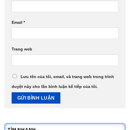
Email
*
Trang web
Lưu tên của tôi, email, và trang web trong trình
duyệt này cho lần bình luận kế tiếp của tôi.
TÌM NHANH