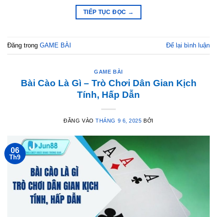
TIẾP TỤC ĐỌC
→
Đăng trong
GAME BÀI
Để lại bình luận
GAME BÀI
Bài Cào Là Gì – Trò Chơi Dân Gian Kịch
Tính, Hấp Dẫn
ĐĂNG VÀO
THÁNG 9 6, 2025
BỞI
06
Th9