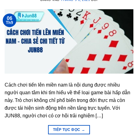
06
Th9
Cách chơi tiến lên miền nam là nội dung được nhiều
người quan tâm khi tìm hiểu về thể loại game bài hấp dẫn
này. Trò chơi không chỉ phổ biến trong đời thực mà còn
được tái hiện sinh động trên nền tảng trực tuyến. Với
JUN88, người chơi có cơ hội trải nghiệm […]
TIẾP TỤC ĐỌC
→