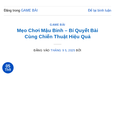
Đăng trong
GAME BÀI
Để lại bình luận
GAME BÀI
Mẹo Chơi Mậu Binh – Bí Quyết Bài
Cùng Chiến Thuật Hiệu Quả
ĐĂNG VÀO
THÁNG 9 5, 2025
BỞI
05
Th9