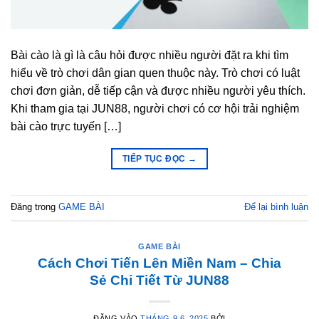
Bài cào là gì là câu hỏi được nhiều người đặt ra khi tìm
hiểu về trò chơi dân gian quen thuộc này. Trò chơi có luật
chơi đơn giản, dễ tiếp cận và được nhiều người yêu thích.
Khi tham gia tại JUN88, người chơi có cơ hội trải nghiệm
bài cào trực tuyến […]
TIẾP TỤC ĐỌC
→
Đăng trong
GAME BÀI
Để lại bình luận
GAME BÀI
Cách Chơi Tiến Lên Miền Nam – Chia
Sẻ Chi Tiết Từ JUN88
ĐĂNG VÀO
THÁNG 9 6, 2025
BỞI