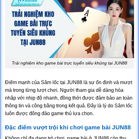
Trải nghiệm kho game bài trực tuyến siêu khủng tại JUN88
Điểm mạnh của Sâm lốc tại JUN88 là sự ổn định và mượt
mà trong từng lượt chơi. Người tham gia dễ dàng hòa
nhập với nhịp độ nhanh, đồng thời được đảm bảo an toàn
thông tin và công bằng trong kết quả. Đây là lý do Sâm lốc
luôn được đông đảo game thủ lựa chọn.
Đặc điểm vượt trội khi chơi game bài JUN88
Không chỉ đa dạng trò chơi, game bài ở JUN88 còn thu