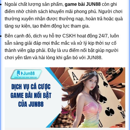
Ngoài chất lượng sản phẩm,
game bài JUN88
còn ghi
điểm nhờ chính sách khuyến mãi phong phú. Người chơi
thường xuyên nhận được thưởng nạp, hoàn trả hoặc quà
tặng sự kiện, tạo thêm động lực tham gia.
Bên cạnh đó, dịch vụ hỗ trợ CSKH hoạt động 24/7, luôn
sẵn sàng giải đáp mọi thắc mắc và xử lý kịp thời sự cố
thành viên gặp phải. Đây là ưu điểm nổi bật giúp người
chơi yên tâm và hài lòng khi gắn bó với JUN88.