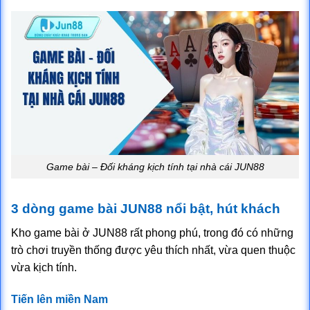
Game bài – Đối kháng kịch tính tại nhà cái JUN88
3 dòng game bài JUN88 nổi bật, hút khách
Kho game bài ở JUN88 rất phong phú, trong đó có những
trò chơi truyền thống được yêu thích nhất, vừa quen thuộc
vừa kịch tính.
Tiến lên miền Nam