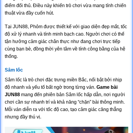
điểm đối thủ. Điều này khiến trò chơi vừa mang tính chiến
thuật vừa đầy cuốn hút.
Tại JUN88, Phỏm được thiết kế với giao diện đẹp mắt, tốc
độ xử lý nhanh và tính minh bạch cao. Người chơi có thể
tận hưởng cảm giác chân thực như đang chơi trực tiếp
cùng bạn bè, đồng thời yên tâm về tính công bằng của hệ
thống.
Sâm lốc
Sâm lốc là trò chơi đặc trưng miền Bắc, nổi bật bởi nhịp
độ nhanh và yếu tố bất ngờ trong từng ván.
Game bài
JUN88
mang đến phiên bản Sâm lốc hấp dẫn, nơi người
chơi cần sự nhanh trí và khả năng “chặn” bài thông minh.
Mỗi ván diễn ra với tốc độ cao, tạo cảm giác căng thẳng
nhưng đầy thú vị.