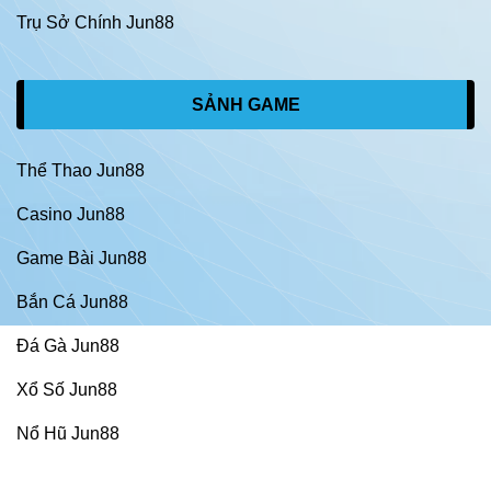
Trụ Sở Chính Jun88
SẢNH GAME
Thể Thao Jun88
Casino Jun88
Game Bài Jun88
Bắn Cá Jun88
Đá Gà Jun88
Xổ Số Jun88
Nổ Hũ Jun88